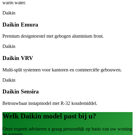
warm water.
Daikin
Daikin Emura
Premium designtoestel met gebogen aluminium front.
Daikin
Daikin VRV
Multi-split systemen voor kantoren en commerciële gebouwen.
Daikin
Daikin Sensira
Betrouwbaar instapmodel met R-32 koudemiddel.
Welk Daikin model past bij u?
Onze experts adviseren u graag persoonlijk op basis van uw woning
en wensen.