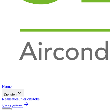
Home
Diensten
Realisaties
Over ons
Jobs
Vraag offerte