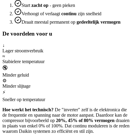
Start
zacht op
- geen pieken
Verhoogt of verlaagt
continu
zijn snelheid
Draait meestal permanent op
gedeeltelijk vermogen
De voordelen voor u
↓
Lager stroomverbruik
≈
Stabielere temperatuur
🔇
Minder geluid
⚙
Minder slijtage
⚡
Sneller op temperatuur
Hoe werkt het technisch?
De "inverter" zelf is de elektronica die
de frequentie en spanning naar de motor aanpast. Daardoor kan de
compressor bijvoorbeeld op
20%, 45% of 80% vermogen
draaien
in plaats van enkel 0% of 100%. Dat continu moduleren is de reden
waarom Daikin systemen zo efficiënt en stil zijn.