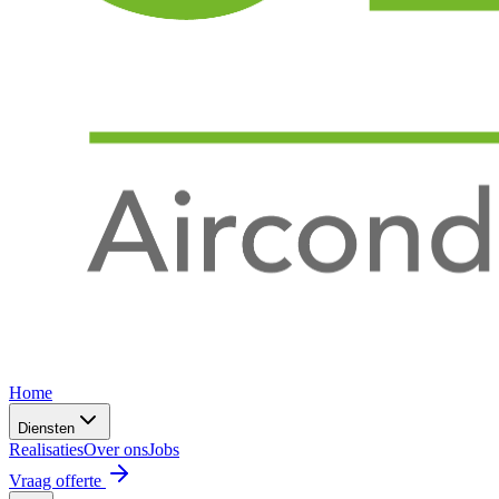
Home
Diensten
Realisaties
Over ons
Jobs
Vraag offerte