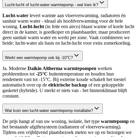
Lucht-lucht of lucht-water warmtepomp - wat kies ik?
Lucht-water
levert warmte aan vloerverwarming, radiatoren én
sanitair warm water - ideaal als hoofdverwarming voor de hele
woning.
Lucht-lucht
(in feite een airco) blaast warme of koele lucht
direct in de kamer, is goedkoper en plaatsbaarder, maar produceert
geen sanitair warm water en werkt per zone. Vaak combineren we
beide: lucht-water als basis en lucht-lucht voor extra zomerkoeling.
Werkt een warmtepomp ook bij -10°C?
Ja. Moderne
Daikin Altherma warmtepompen
werken
probleemloos tot
-25°C
buitentemperatuur en houden hun
rendement vast tot -15°C. Bij extreme koude schakelt het toestel
automatisch over op de
elektrische backup
of een gekoppelde
gasketel (hybride). U merkt er niets van - het binnenklimaat blijft
constant.
Wat kost een lucht-water warmtepomp installatie?
De prijs hangt af van uw woning, isolatie, het type
warmtepomp
en
het bestaande afgiftesysteem (radiatoren of vloerverwarming).
Tijdens een vrijblijvend plaatsbezoek meten we op en bezorgen we