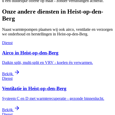
u een duidelijke offerte op maat - zonder verrassingen achteraf.
Onze andere diensten in
Heist-op-den-
Berg
Naast warmtepompen plaatsen wij ook airco, ventilatie en verzorgen
we onderhoud en herstellingen in
Heist-op-den-Berg
.
Dienst
Airco in
Heist-op-den-Berg
Daikin split, multi-split en VRV - koelen én verwarmen.
Bekijk
Dienst
Ventilatie in
Heist-op-den-Berg
Systeem C en D met warmterecuperatie - gezonde binnenlucht.
Bekijk
Dienst