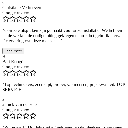
C
Christiane Verhoeven
Google review
"
Correcte afspraken zijn gemaakt voor onze installatie. We hebben
na de werken de nodige uitleg gekregen en ook het gebruik hiervan.
De ervaring wat deze mensen…
"
Lees meer
B
Bart Rongé
Google review
"
Top techniekers, zeer stipt, proper, vakmensen, prijs kwaliteit. TOP
SERVICE
"
a
annick van der vliet
Google review
"
Prima werk! Duidelijk uitleg gekregen en de plaatsing is verlopen