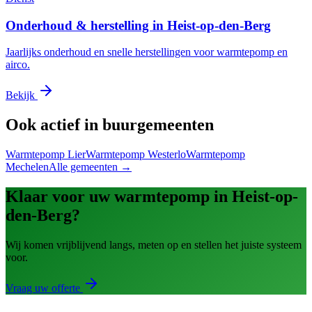
Onderhoud & herstelling in
Heist-op-den-Berg
Jaarlijks onderhoud en snelle herstellingen voor warmtepomp en
airco.
Bekijk
Ook actief in buurgemeenten
Warmtepomp
Lier
Warmtepomp
Westerlo
Warmtepomp
Mechelen
Alle gemeenten →
Klaar voor uw warmtepomp in
Heist-op-
den-Berg
?
Wij komen vrijblijvend langs, meten op en stellen het juiste systeem
voor.
Vraag uw offerte